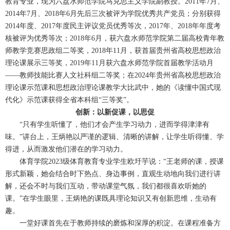
教育专业，现为六盘水师范学院马克思主义学院副教授。2011年7月、
2014年7月、2018年6月先后三次被评为学院优秀共产党员；分别获得
2014年度、2017年度民主评议党员优秀等次，2017年、2018年年度考
核被评为优秀等次；2018年6月，获六盘水师范学院第二届高校青年教
师教学竞赛思政组二等奖，2018年11月，获首届贵州省高校思想政治
理论课展示三等奖，2019年11月获六盘水师范学院首届教学活动月
——教师技能比赛人文社科组二等奖；在2024年贵州省高校思想政治
理论课示范课和思想政治理论课教学大比武中，她的《读懂中国式现
代化》示范课获得全省本科组“三等奖”。
创新：以新促课，以思促
“只有学生听懂了，他们才会产生学习动力，进而学得津津有
味。”讲台上，王炳艳以严谨的逻辑、清晰的讲解，让学生听得懂、学
得进，从而激发他们潜在的学习动力。
体育学院2023级体育教育专业学生欧圩芋说：“王老师的课，授课
形式新颖，她会结合时下热点、身边事例，直观生动地向我们进行讲
解，还会不时与我们互动，带动课堂气氛，我们都很喜欢听她的
课。”在学生眼里，王炳艳的课既具理论知识又有创新思维，生动有
趣。
一堂好课首先在于教师持续的磨炼和深厚的积淀。在课程准备方