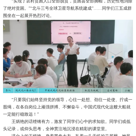
“实现了农村贫困人口全部脱贫，贫困县全部摘帽，历史性地消除
了绝对贫困。”“北斗三号全球卫星导航系统建成”……同学们三五成群
围坐在一起展开热烈讨论。
“只要我们始终坚持党的领导，心往一处想、劲往一处使、拧成一
股绳，在各自岗位上顽强拼搏、不懈奋斗，中国式现代化这艘大船就
一定能行稳致远！”
王炳艳的话铿锵有力，激发了同学们心中的求知欲。同学们或低
头记录，或仰头思考，全神贯注地沉浸在精彩的课堂里。