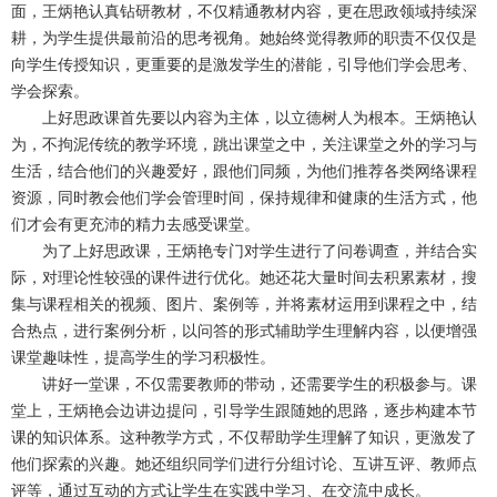
面，王炳艳认真钻研教材，不仅精通教材内容，更在思政领域持续深
耕，为学生提供最前沿的思考视角。她始终觉得教师的职责不仅仅是
向学生传授知识，更重要的是激发学生的潜能，引导他们学会思考、
学会探索。
上好思政课首先要以内容为主体，以立德树人为根本。王炳艳认
为，不拘泥传统的教学环境，跳出课堂之中，关注课堂之外的学习与
生活，结合他们的兴趣爱好，跟他们同频，为他们推荐各类网络课程
资源，同时教会他们学会管理时间，保持规律和健康的生活方式，他
们才会有更充沛的精力去感受课堂。
为了上好思政课，王炳艳专门对学生进行了问卷调查，并结合实
际，对理论性较强的课件进行优化。她还花大量时间去积累素材，搜
集与课程相关的视频、图片、案例等，并将素材运用到课程之中，结
合热点，进行案例分析，以问答的形式辅助学生理解内容，以便增强
课堂趣味性，提高学生的学习积极性。
讲好一堂课，不仅需要教师的带动，还需要学生的积极参与。课
堂上，王炳艳会边讲边提问，引导学生跟随她的思路，逐步构建本节
课的知识体系。这种教学方式，不仅帮助学生理解了知识，更激发了
他们探索的兴趣。她还组织同学们进行分组讨论、互讲互评、教师点
评等，通过互动的方式让学生在实践中学习、在交流中成长。