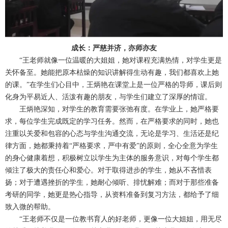
成长：严慈并济，亦师亦友
“王老师就像一位温暖的大姐姐，她对课程充满热情，对学生更是
关怀备至。她能把原本枯燥的知识讲解得生动有趣，我们都喜欢上她
的课。”在学生们心目中，王炳艳在课堂上是一位严格的导师，课后则
化身为平易近人、活泼有趣的朋友，与学生们建立了深厚的情谊。
王炳艳深知，对学生的教育需要张弛有度。在学业上，她严格要
求，每位学生完成既定的学习任务。然而，在严格要求的同时，她也
注重以关爱和包容的心态与学生沟通交流，无论是学习、生活还是纪
律方面，她都秉持着“严格要求，严中有爱”的原则，全心全意为学生
的身心健康着想，积极树立以学生为主体的服务意识，对每个学生都
倾注了极大的责任心和爱心。对于取得进步的学生，她从不吝惜表
扬；对于遭遇挫折的学生，她耐心倾听、排忧解难；而对于那些准备
考研的同学，她更是热心指导，从资料准备到复习方法，都给予了细
致入微的帮助。
“王老师不仅是一位教书育人的好老师，更像一位大姐姐，用无尽