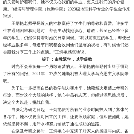
的关爱呵护着我们。她不仅关心我们的学业，更关注我们的身心健
康。”经济与管理学院（旅游学院）2023级地理科学专业的学生金传来
说道。
王炳艳老师平易近人的性格赢得了学生们的尊敬和喜爱。许多学
生在遇到困难和问题时，都会主动找她谈心、请教，甚至已经毕业多
年的学生，仍然保持着对她的日常问候。“我以前教过的学生，即使已
经毕业很多年，每逢节日我都会收到他们温馨的祝福，有时候他们还
会跟我分享工作上的点滴。”王炳艳感慨地说。
提升：由教返学，以学促教
时光不会辜负每一个勇敢追梦的人。王炳艳的辛勤付出终于得到
了应有的回报。2021年，37岁的她顺利被大理大学马克思主义学院录
取。
为了进一步提高自己的教学能力和水平，她毅然决定踏上考研的
征途。面对这个大胆的抉择，她心中虽有忐忑，但经过深思熟虑后，
决定全力以赴，挑战自我。
自决定考研之日起，王炳艳便将所有的业余时间投入到了紧张的
备考中。她不仅要应对日常的工作，还要照顾家庭，但即便如此，她
依然坚持不懈，用汗水和努力铺就了通往成功的道路。
在谈及考研之路时，王炳艳心中充满了对家人的感激与内疚。备