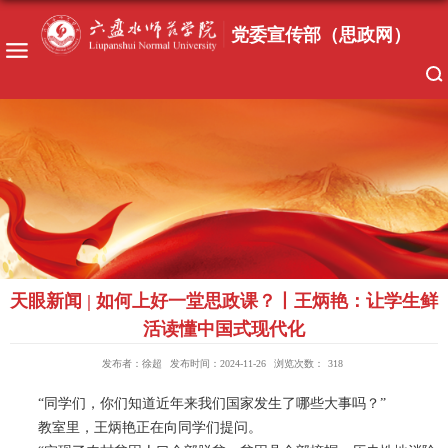
天眼新闻 | 如何上好一堂思政课？丨王炳艳：让学生鲜
活读懂中国式现代化
发布者：徐超
发布时间：2024-11-26
浏览次数：
318
“同学们，你们知道近年来我们国家发生了哪些大事吗？”
教室里，王炳艳正在向同学们提问。