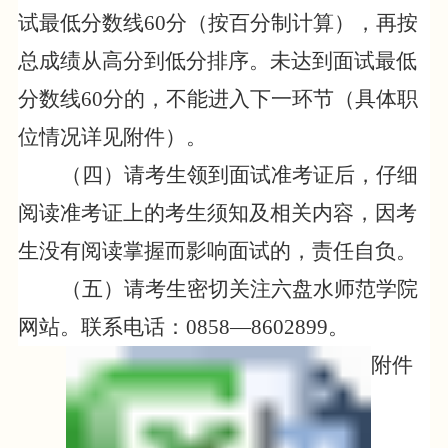
试最低分数线
60
分
（按百分制计算）
，
再按
总成绩从高分到低分排序。未达到面试最低
分数线
60
分的，不能进入下一环节（具体职
位情况详见附件）。
（
四
）请考生领到面试准考证后，仔细
阅读准考证上的考生须知及相关内容，因考
生没有阅读掌握而影响面试的，责任自负。
（
五
）请考生密切关注
六盘水师范学院
网站。联系电话：
0858
—
8602899
。
附件