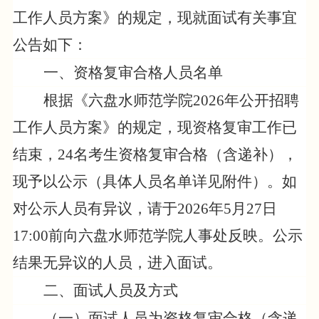
工作人员方案
》
的规定，现就
面试有关事宜
公告如下：
一
、
资格复审合格人员名单
根据《六盘水师范学院
202
6
年公开招聘
工作人员方案》的规定，
现资格复审工作已
结束，
24
名
考生
资格复审合格（含递补），
现予以公示（具体人员名单详见附件）。如
对公示人员有异议，请于
202
6
年
5
月
2
7
日
17:00
前向六盘水师范学院人事处反映。公示
结果无异议的人员，进入面试。
二
、面试
人员及
方式
（一）面试人员为资格复审合格（含递