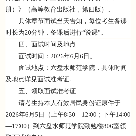
册）》（高等教育出版社，第四版）。
具体章节面试当天告知，每位考生备课
时长为
20
分钟，备课后进行“说课”。
四、面试时间及地点
面试
时间：
202
6
年
6
月
6
日
。
面试地点：六盘水师范学院，
具体时间
及地点详见面试准考证。
五、领取面试准考证
请考生持本人有效居民身份证原件于
202
6
年
6
月
5
日（上午
8
∶
3
0—12∶00
；下午
14∶
0
0
—17∶
0
0
）
到
六盘水师范学院勤
勉楼
806
室领