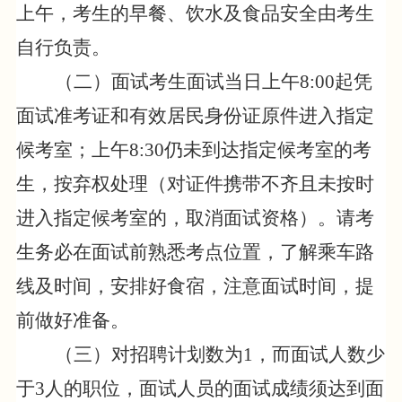
上午，
考生的
早
餐
、
饮水及食品安全由考生
自行负责。
（二）面试考生面试当日上午
8:00
起凭
面试准考证和有效居民身份证原件进入指定
候考室；上午
8:30
仍未到达指定候考室的考
生，按弃权处理（对证件携带不齐且未按时
进入指定候考室的，取消面试资格）。请考
生务必在面试前熟悉考点位置，了解乘车路
线及时间，安排好食宿，注意面试时间，提
前做好准备。
（三）对招聘计划数为
1
，而
面试
人数少
于
3
人的职位，面试人员的面试成绩须达到
面