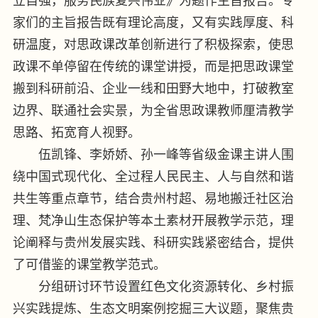
立自强，服务民族复兴伟业》为题作主旨报告。专
家们的主旨报告既有理论高度，又有实践厚度、科
研温度，对思政课改革创新进行了积极探索，使思
政课不单停留在传统的课堂讲授，而是把思政课堂
搬到科研前沿、企业一线和田野大地中，打破教室
边界、联通社会实景，为全省思政课教师厘清教学
思路、拓宽育人视野。
伍凯锋、李娇娇、孙一峰等省级金课主讲人围
绕中国式现代化、全过程人民民主、人与自然和谐
共生等重点章节，结合贵州村超、易地搬迁社区治
理、梵净山生态保护等本土素材开展教学示范，理
论阐释与贵州发展实践、科研实践紧密结合，提供
了可借鉴的课堂教学范式。
分组研讨环节设置红色文化资源转化、乡村振
兴实践提炼、生态文明案例挖掘三大议题，聚焦贵