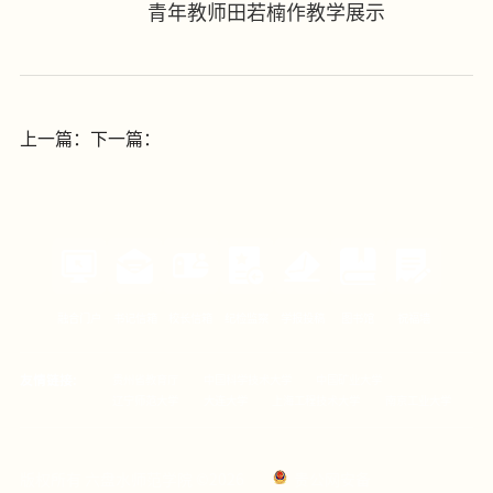
青年教师田若楠作教学展示
上一篇：
下一篇：
融合门户
书记信箱
校长信箱
纪检监察
学报投稿
图书馆
祝福墙
友情链接:
贵州省教育厅
中国科学技术大学
中国矿业大学
辽宁师范大学
大连大学
上海工程技术大学
南京工业大学
版权所有 六盘水师范学院 ©2026
贵公网安备