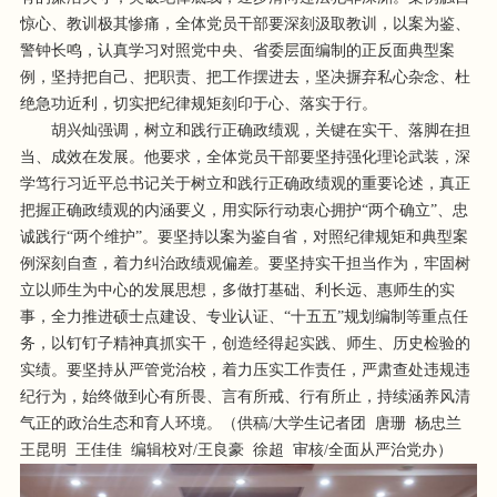
惊心、教训极其惨痛，全体党员干部要深刻汲取教训，以案为鉴、
警钟长鸣，认真学习对照党中央、省委层面编制的正反面典型案
例，坚持把自己、把职责、把工作摆进去，坚决摒弃私心杂念、杜
绝急功近利，切实把纪律规矩刻印于心、落实于行。
胡兴灿强调，树立和践行正确政绩观，关键在实干、落脚在担
当、成效在发展。他要求，全体党员干部要坚持强化理论武装，深
学笃行习近平总书记关于树立和践行正确政绩观的重要论述，真正
把握正确政绩观的内涵要义，用实际行动衷心拥护“两个确立”、忠
诚践行“两个维护”。要坚持以案为鉴自省，对照纪律规矩和典型案
例深刻自查，着力纠治政绩观偏差。要坚持实干担当作为，牢固树
立以师生为中心的发展思想，多做打基础、利长远、惠师生的实
事，全力推进硕士点建设、专业认证、“十五五”规划编制等重点任
务，以钉钉子精神真抓实干，创造经得起实践、师生、历史检验的
实绩。要坚持从严管党治校，着力压实工作责任，严肃查处违规违
纪行为，始终做到心有所畏、言有所戒、行有所止，持续涵养风清
气正的政治生态和育人环境。（供稿/大学生记者团 唐珊 杨忠兰
王昆明 王佳佳 编辑校对/王良豪 徐超 审核/全面从严治党办）