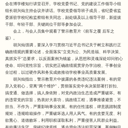
会在博学楼知行讲堂召开。学校党委书记、党的建设工作领导小组
组长胡兴灿主持会议并讲话。学校党委领导班子成员，省纪委省监
委派驻学校纪检监察组有关同志，副处级及以上领导干部，新提拔
干部、年轻干部、关键岗位干部等参加会议。
会上，与会人员集中观看了警示教育片《前车之覆 后车之
鉴》。
胡兴灿强调，要深入学习贯彻习近平总书记关于树立和践行正
确政绩观的重要论述，全面落实“立党为公、为民造福、科学决策、
真抓实干”总要求，以反面案例为镜鉴，从思想和灵魂深处叩问初心
使命、叩问党性宗旨，切实把正确政绩观贯穿办学治校、干事创业
全过程，以过硬作风和务实成效推动学校事业高质量发展。
胡兴灿指出，警示教育片中披露的各类违纪违法案例，有的背
弃入党初心，背离“两个维护”，贯彻落实党中央决策部署打折扣、
搞变通、做选择，搞人身依附，对党内政治生态造成严重破坏。有
的违背党的宗旨，热衷好大喜功，搞政绩工程，遇事推诿避责，不
担当、不作为，严重影响事业发展。有的任性滥权，肆意践踏制度
规矩，违规暗箱操作，严重破坏选人用人风气。有的贪婪无度、利
欲熏心、道德败坏，利用职权谋取私利，严重侵害人民群众利益。
有的廉洁失守，突破纪律底线，逐步滑向违法犯罪深渊。案例触目