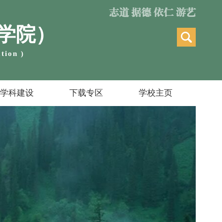
志道 据德 依仁 游艺
学院）
tion )
学科建设
下载专区
学校主页