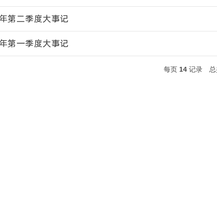
3年第二季度大事记
3年第一季度大事记
每页
14
记录
总
友情链
六盘水师
六盘水师
六盘水师
0053
邮箱：wxxyxsk@163.com