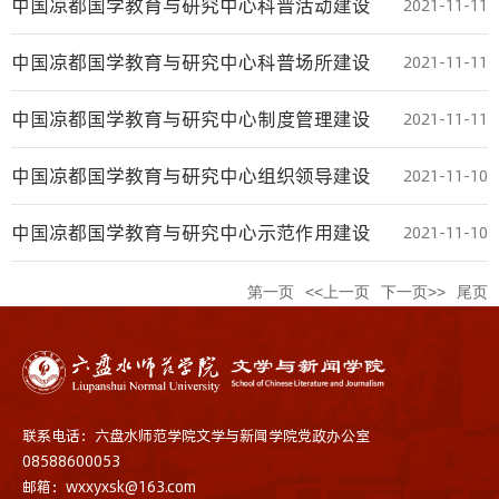
中国凉都国学教育与研究中心科普活动建设
2021-11-11
中国凉都国学教育与研究中心科普场所建设
2021-11-11
中国凉都国学教育与研究中心制度管理建设
2021-11-11
中国凉都国学教育与研究中心组织领导建设
2021-11-10
中国凉都国学教育与研究中心示范作用建设
2021-11-10
第一页
<<上一页
下一页>>
尾页
联系电话：六盘水师范学院文学与新闻学院党政办公室
08588600053
邮箱：wxxyxsk@163.com